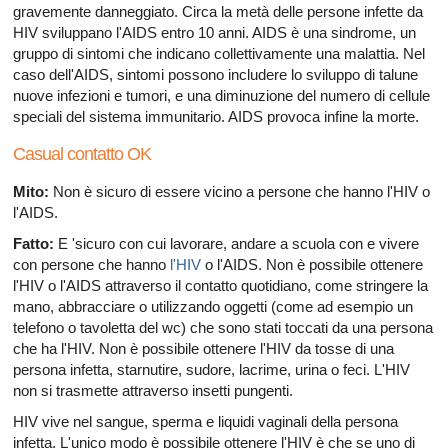
gravemente danneggiato. Circa la metà delle persone infette da
HIV sviluppano l'AIDS entro 10 anni. AIDS è una sindrome, un
gruppo di sintomi che indicano collettivamente una malattia. Nel
caso dell'AIDS, sintomi possono includere lo sviluppo di talune
nuove infezioni e tumori, e una diminuzione del numero di cellule
speciali del sistema immunitario. AIDS provoca infine la morte.
Casual contatto OK
Mito:
Non è sicuro di essere vicino a persone che hanno l'HIV o
l'AIDS.
Fatto:
E 'sicuro con cui lavorare, andare a scuola con e vivere
con persone che hanno
l'HIV
o l'AIDS. Non è possibile ottenere
l'HIV o l'AIDS attraverso il contatto quotidiano, come stringere la
mano, abbracciare o utilizzando oggetti (come ad esempio un
telefono o tavoletta del wc) che sono stati toccati da una persona
che ha l'HIV. Non è possibile ottenere l'HIV da tosse di una
persona infetta, starnutire, sudore, lacrime, urina o feci. L'HIV
non si trasmette attraverso insetti pungenti.
HIV vive nel sangue, sperma e liquidi vaginali della persona
infetta. L'unico modo è possibile ottenere l'HIV è che se uno di