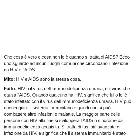
Tutti gli articoli su disfunzione erettile
Tutti gli articoli su salute sessuale
Tutti gli articoli su diabete e disfunzione erettile
Tutti gli articoli su depressione e la disfunzione erettile
Tutti gli articoli su diabete e il sistema endocrino
Che cosa è vero e cosa non lo è quando si tratta di AIDS? Ecco
uno sguardo ad alcuni luoghi comuni che circondano l'infezione
da HIV e l'AIDS.
Tutti gli articoli su allergie
Mito:
HIV e AIDS sono la stessa cosa.
Fatto:
HIV o il virus dell'immunodeficienza umana, è il virus che
causa l'AIDS. Quando qualcuno ha HIV, significa che lui o lei è
stato infettato con il virus dell'immunodeficienza umana. HIV può
danneggiare il sistema immunitario e quindi non si può
combattere altre infezioni e malattie. La maggior parte delle
persone con HIV alla fine si svilupperà l'AIDS o sindrome da
immunodeficienza acquisita. Si tratta di fasi più avanzate di
infezione da HIV, e significa che il sistema immunitario è stato