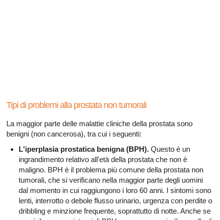
Tutti gli articoli su disfunzione erettile
Tutti gli articoli su salute sessuale
Tutti gli articoli su diabete e disfunzione erettile
Tutti gli articoli su depressione e la disfunzione erettile
Tutti gli articoli su diabete e il sistema endocrino
Tipi di problemi alla prostata non tumorali
Tutti gli articoli su allergie
La maggior parte delle malattie cliniche della prostata sono
benigni (non cancerosa), tra cui i seguenti:
L'iperplasia prostatica benigna (BPH).
Questo è un
ingrandimento relativo all'età della prostata che non è
maligno. BPH è il problema più comune della prostata non
tumorali, che si verificano nella maggior parte degli uomini
dal momento in cui raggiungono i loro 60 anni. I sintomi sono
lenti, interrotto o debole flusso urinario, urgenza con perdite o
dribbling e minzione frequente, soprattutto di notte. Anche se