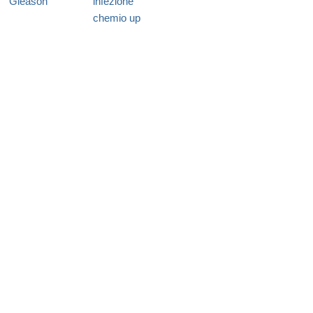
Gleason
infezione
chemio up