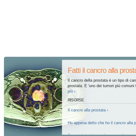
Tutti gli articoli su disfunzione erettile
Tutti gli articoli su salute sessuale
Tutti gli articoli su diabete e disfunzione erettile
Tutti gli articoli su depressione e la disfunzione erettile
Tutti gli articoli su diabete e il sistema endocrino
Fatti il cancro alla prost
Tutti gli articoli su allergie
Il cancro della prostata è un tipo di ca
prostata. E 'uno dei tumori più comuni 
più ›
RISORSE
Il cancro alla prostata ›
Ho appena detto che ho il cancro alla p
Fattori di rischio per il cancro alla prost