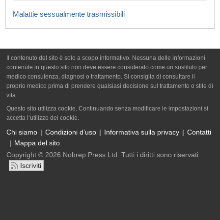
Malattie sessualmente trasmissibili
Il contenuto del sito è solo a scopo informativo. Nessuna delle informazioni
contenute in questo sito non deve essere considerato come un sostituto per
medico consulenza, diagnosi o trattamento. Si consiglia di consultare il
proprio medico prima di prendere qualsiasi decisione sul trattamento o stile di
vita.
Questo sito utilizza cookie. Continuando senza modificare le impostazioni si
accetta l’utilizzo dei cookie.
Chi siamo
Condizioni d’uso
Informativa sulla privacy
Contatti
Mappa del sito
Copyright © 2026 Nobrep Press Ltd. Tutti i diritti sono riservati
Iscriviti