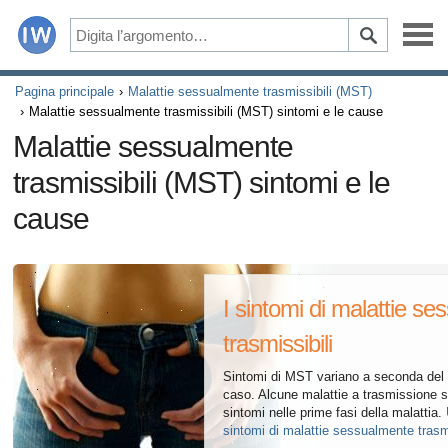
Malattie
Pagina principale
Malattie sessualmente trasmissibili (MST)
Malattie sessualmente trasmissibili (MST) sintomi e le cause
Sintomi
Malattie sessualmente
trasmissibili (MST) sintomi e le
Farmaci e integratori
cause
Una vita sana
Tutti gli articoli su sistema riproduttivo maschile
I sintomi di malattie s
Tutti gli articoli su malattie sessualmente trasmesse (MST
trasmissibili
Tutti gli articoli su relazioni e disfunzione erettile
Sintomi di MST variano a seconda del 
caso. Alcune malattie a trasmissione 
Tutti gli articoli su come il vostro cuore influisce sulla se
sintomi nelle prime fasi della malattia.
sintomi di malattie sessualmente trasmi