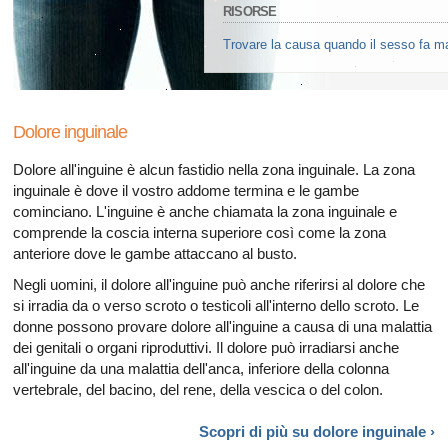
Tutti gli articoli su disfunzione erettile
RISORSE
Trovare la causa quando il sesso fa ma
Tutti gli articoli su salute sessuale
Vaccinazioni adulti: sei up-to-date? ›
Tutti gli articoli su diabete e disfunzione erettile
Proteggersi contro la clamidia ›
Dolore inguinale
Tutti gli articoli su depressione e la disfunzione erettile
Dolore all'inguine è alcun fastidio nella zona inguinale. La zona
Tutti gli articoli su diabete e il sistema endocrino
inguinale è dove il vostro addome termina e le gambe
cominciano. L'inguine è anche chiamata la zona inguinale e
Tutti gli articoli su allergie
comprende la coscia interna superiore così come la zona
anteriore dove le gambe attaccano al busto.
Negli uomini, il dolore all'inguine può anche riferirsi al dolore che
si irradia da o verso scroto o testicoli all'interno dello scroto. Le
donne possono provare dolore all'inguine a causa di una malattia
dei genitali o organi riproduttivi. Il dolore può irradiarsi anche
all'inguine da una malattia dell'anca, inferiore della colonna
vertebrale, del bacino, del rene, della vescica o del colon.
Scopri di più su dolore
inguinale ›