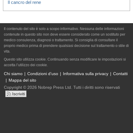
Il cancro del rene
Il contenuto del sito è solo a scopo informativo. Nessuna delle informazioni
contenute in questo sito non deve essere considerato come un sostituto per
medico consulenza, diagnosi o trattamento. Si consiglia di consultare il
proprio medico prima di prendere qualsiasi decisione sul trattamento o stile di
vita.
Questo sito utilizza cookie. Continuando senza modificare le impostazioni si
accetta l’utilizzo dei cookie.
Chi siamo
Condizioni d’uso
Informativa sulla privacy
Contatti
Mappa del sito
Copyright © 2026 Nobrep Press Ltd. Tutti i diritti sono riservati
Iscriviti