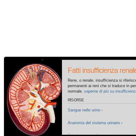
Tutti gli articoli su disfunzione erettile
Tutti gli articoli su salute sessuale
Tutti gli articoli su diabete e disfunzione erettile
Tutti gli articoli su depressione e la disfunzione erettile
Tutti gli articoli su diabete e il sistema endocrino
Fatti insufficienza renal
Tutti gli articoli su allergie
Rene, o renale, insufficienza si riferis
permanenti ai reni che si traduce in per
normale.
saperne di più su insufficienz
RISORSE
Sangue nelle urine ›
Anatomia del sistema urinario ›
Prendersi cura di se stessi quando si so